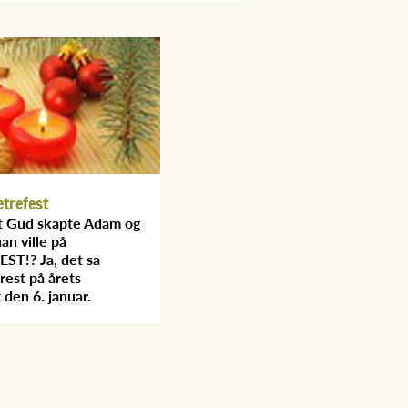
etrefest
at Gud skapte Adam og
an ville på
ST!? Ja, det sa
rest på årets
 den 6. januar.