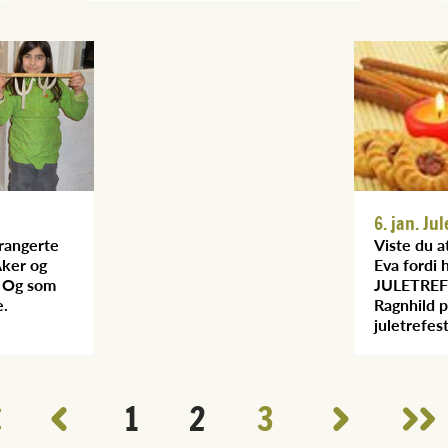
6. jan. Jul
rrangerte
Viste du 
ker og
Eva fordi h
 Og som
JULETREFE
e.
Ragnhild p
juletrefest
1
2
3