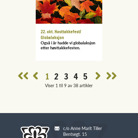
22. okt. Høsttakkefest/
Globalaksjon
Også i år hadde vi globalaksjon
etter høsttakkefesten.
1
2
3
4
5
Viser 1 til 9 av 38 artikler
c/o Anne Marit Tiller
Bentsegt. 15