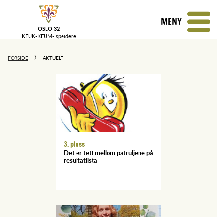
MENY
OSLO 32
KFUK-KFUM-
speidere
FORSIDE
AKTUELT
3. plass
Det er tett mellom patruljene på
resultatlista