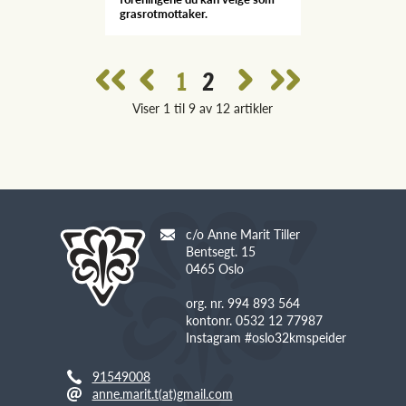
grasrotmottaker.
1
2
Viser 1 til 9 av 12 artikler
c/o Anne Marit Tiller
Bentsegt. 15
0465 Oslo
org. nr. 994 893 564
kontonr. 0532 12 77987
Instagram #oslo32kmspeider
91549008
anne.marit.t(at)gmail.com