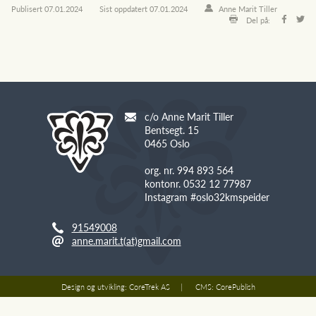
Publisert
07.01.2024
Sist oppdatert
07.01.2024
Anne Marit Tiller
Del på:
c/o Anne Marit Tiller
Bentsegt. 15
0465 Oslo
org. nr. 994 893 564
kontonr. 0532 12 77987
Instagram #oslo32kmspeider
91549008
anne.marit.t(at)gmail.com
Design og utvikling:
CoreTrek AS
CMS:
CorePublish