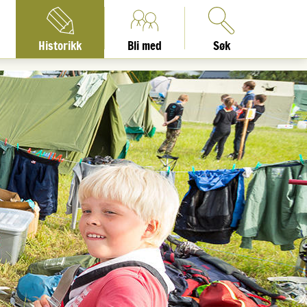
Historikk
Bli med
Søk