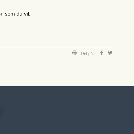
on som du vil.
Del på: