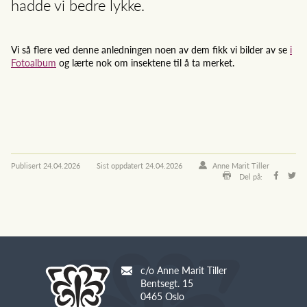
hadde vi bedre lykke.
Vi så flere ved denne anledningen noen av dem fikk vi bilder av se
i
Fotoalbum
og lærte nok om insektene til å ta merket.
Publisert
24.04.2026
Sist oppdatert
24.04.2026
Anne Marit Tiller
Del på:
c/o Anne Marit Tiller
Bentsegt. 15
0465 Oslo