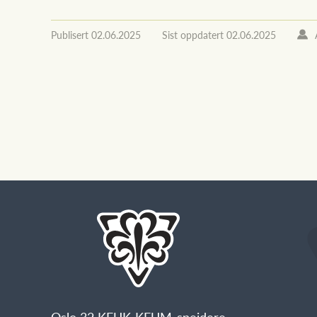
Publisert
02.06.2025
Sist oppdatert
02.06.2025
Oslo 32 KFUK-KFUM-speidere