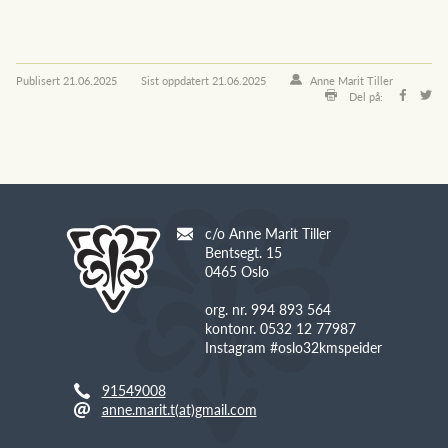
Publisert
21.06.2025
Sist oppdatert
21.06.2025
Anne Marit Tiller
Del på:
c/o Anne Marit Tiller
Bentsegt. 15
0465 Oslo
org. nr. 994 893 564
kontonr. 0532 12 77987
Instagram #oslo32kmspeider
91549008
anne.marit.t(at)gmail.com