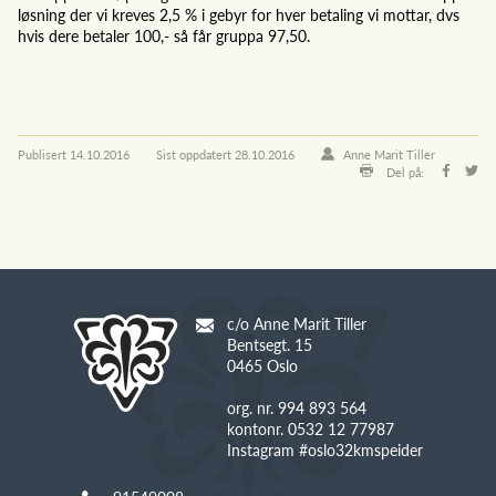
løsning der vi kreves 2,5 % i gebyr for hver betaling vi mottar, dvs
hvis dere betaler 100,- så får gruppa 97,50.
Publisert
14.10.2016
Sist oppdatert
28.10.2016
Anne Marit Tiller
Del på:
c/o Anne Marit Tiller
Bentsegt. 15
0465 Oslo
org. nr. 994 893 564
kontonr. 0532 12 77987
Instagram #oslo32kmspeider