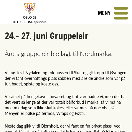
MENY
OSLO 32
KFUK-KFUM-
speidere
24.- 27. juni Gruppeleir
Årets gruppeleir ble lagt til Nordmarka.
Vi møttes i Nydalen og tok bussen til Skar og gikk opp til Øyungen,
der vi fant overnattings plass sabben med alle de andre som var på
tur, badet, spiste og koste oss.
Vi satset på hengekøye i finværet. og fint vær hadde vi, men det har
det vært så lenge at der var totalt bålforbud i marka, så vi må ha
med middag som ikke skal kokes, eller varmes på noe vis. , så
Menyen er pølse på termos, Wraps og Pizza.
Neste dag gikk vi til Bjørnholt, der vi fant en fin privat plass ved
vannet. Vi spiste på kaffeen og leide kano og paddlet på Bjørnsjøen.