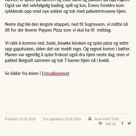
Også var det selvfølgelig bading, spill og kos. Evens foreldre kom
sykklende opp med nye sokker og tok med pølsetermosene hjem.
Neste dag ble den lengste etappen, ned til Sognsvann, vi måtte nå
dit for der leverer Peppes Pizza som vi skal ha til middag.
Vi rakk å komme ned, bade, besøke kiosken og spise pizza og sette
opp gapahuken, siden det var meldt regn. Og regnet komm i bøtter.
Planen var egentlig å spise frokost også dra hjem neste dag, men vi
pakket likegodt sammen og tok T-banen hjem nå i kveld.
Se bilder fra leiren i
Fotoalbummet
Publisert
15.09.2024
Sist oppdatert
15.09.2024
Anne Marit Tiller
Del på: