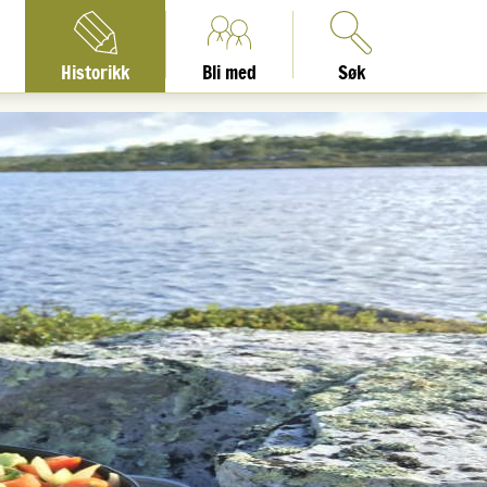
Historikk
Bli med
Søk