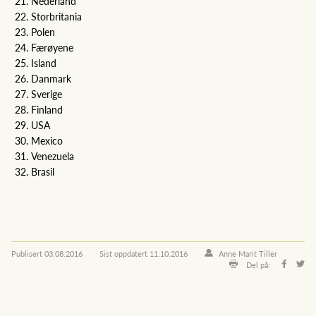
Nederland
Storbritania
Polen
Færøyene
Island
Danmark
Sverige
Finland
USA
Mexico
Venezuela
Brasil
Publisert
03.08.2016
Sist oppdatert
11.10.2016
Anne Marit Tiller
Del på: