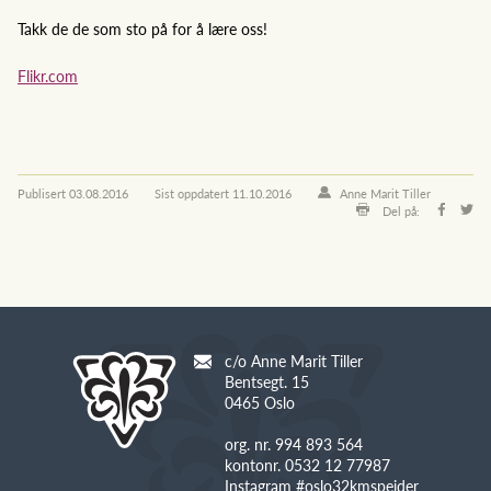
Takk de de som sto på for å lære oss!
Flikr.com
Publisert
03.08.2016
Sist oppdatert
11.10.2016
Anne Marit Tiller
Del på:
c/o Anne Marit Tiller
Bentsegt. 15
0465 Oslo
org. nr. 994 893 564
kontonr. 0532 12 77987
Instagram #oslo32kmspeider