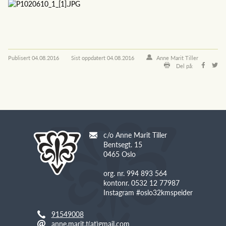
Publisert
04.08.2016
Sist oppdatert
04.08.2016
Anne Marit Tiller
Del på:
c/o Anne Marit Tiller
Bentsegt. 15
0465 Oslo
org. nr. 994 893 564
kontonr. 0532 12 77987
Instagram #oslo32kmspeider
91549008
anne.marit.t(at)gmail.com