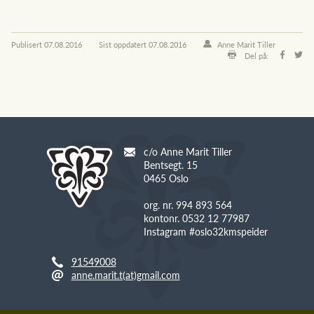
Publisert
07.08.2016
Sist oppdatert
07.08.2016
Anne Marit Tiller
Del på:
c/o Anne Marit Tiller
Bentsegt. 15
0465 Oslo
org. nr. 994 893 564
kontonr. 0532 12 77987
Instagram #oslo32kmspeider
91549008
anne.marit.t(at)gmail.com