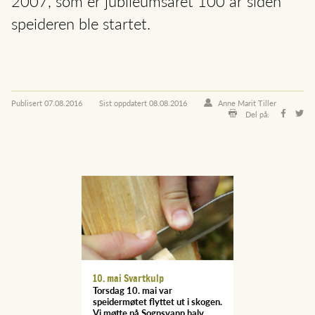
2007, som er jubileumsåret 100 år siden
speideren ble startet.
Publisert
07.08.2016
Sist oppdatert
08.08.2016
Anne Marit Tiller
Del på:
10. mai Svartkulp
Torsdag 10. mai var
speidermøtet flyttet ut i skogen.
Vi møtte på Sognsvann halv