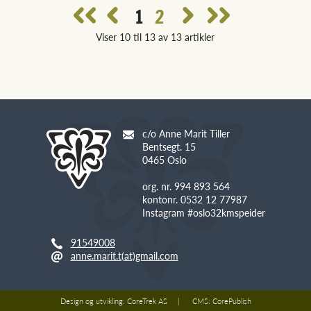
1
2
Viser 10 til 13 av 13 artikler
c/o Anne Marit Tiller
Bentsegt. 15
0465 Oslo
org. nr. 994 893 564
kontonr. 0532 12 77987
Instagram #oslo32kmspeider
91549008
anne.marit.t(at)gmail.com
Design og utvikling:
CoreTrek AS
CMS:
CorePublish